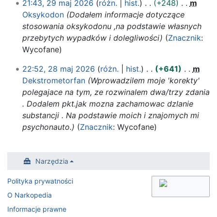
21:43, 29 maj 2026
różn.
hist.
+248
m
0
Oksykodon
Dodałem informacje dotyczące
2
stosowania oksykodonu ,na podstawie własnych
6
przebytych wypadków i dolegliwości
Znacznik
:
Wycofane
2
22:52, 28 maj 2026
różn.
hist.
+641
m
8
Dekstrometorfan
Wprowadzilem moje 'korekty'
m
polegajace na tym, ze rozwinalem dwa/trzy zdania
a
. Dodalem pkt.jak mozna zachamowac dzlanie
j
substancji . Na podstawie moich i znajomych mi
2
psychonauto.
Znacznik
:
Wycofane
0
2
6
Narzędzia
Polityka prywatności
O Narkopedia
Informacje prawne