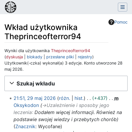
Pomoc
Wkład użytkownika
Theprinceofterror94
Wyniki dla użytkownika
Theprinceofterror94
dyskusja
blokady
przesłane pliki
rejestry
Użytkownik(-czka) wykonał(a) 3 edycje. Konto utworzone 28
maj 2026.
Skocz do:
nawigacja
,
szukaj
Szukaj wkładu
2
21:51, 29 maj 2026
różn.
hist.
+437
m
9
Oksykodon
→
Uzależnienie i sposoby jego
m
leczenia
:
Dodałem więcej informacji. Również na
a
podstawie swojej wiedzy i przebytych chorób
j
Znacznik
:
Wycofane
2