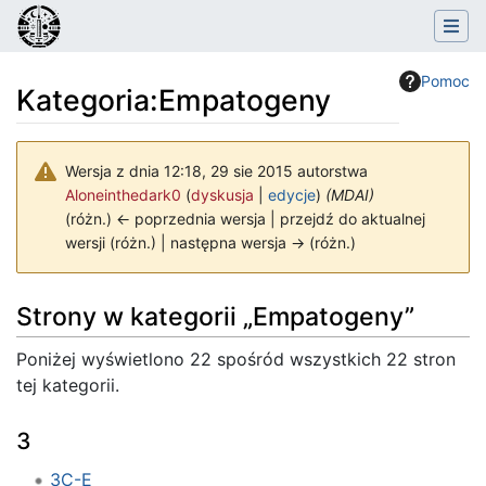
Pomoc
Kategoria
:
Empatogeny
Wersja z dnia 12:18, 29 sie 2015 autorstwa
Aloneinthedark0
(
dyskusja
|
edycje
)
(MDAI)
(różn.) ← poprzednia wersja | przejdź do aktualnej
wersji (różn.) | następna wersja → (różn.)
Skocz do:
nawigacja
,
szukaj
Strony w kategorii „Empatogeny”
Poniżej wyświetlono 22 spośród wszystkich 22 stron
tej kategorii.
3
3C-E