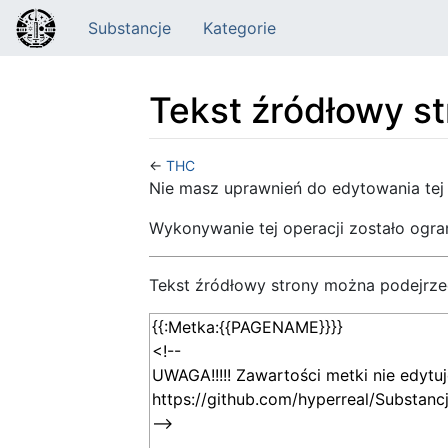
Substancje
Kategorie
Tekst źródłowy s
←
THC
Skocz do:
nawigacja
,
szukaj
Nie masz uprawnień do edytowania tej
Wykonywanie tej operacji zostało ogr
Tekst źródłowy strony można podejrze