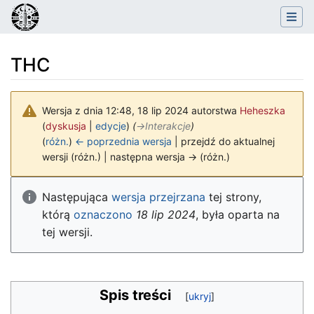
THC
Wersja z dnia 12:48, 18 lip 2024 autorstwa
Heheszka
(
dyskusja
|
edycje
)
(
→
Interakcje
)
(
różn.
)
← poprzednia wersja
| przejdź do aktualnej
wersji (różn.) | następna wersja → (różn.)
Skocz do:
nawigacja
,
szukaj
Następująca
wersja przejrzana
tej strony,
którą
oznaczono
18 lip 2024
, była oparta na
tej wersji.
Spis treści