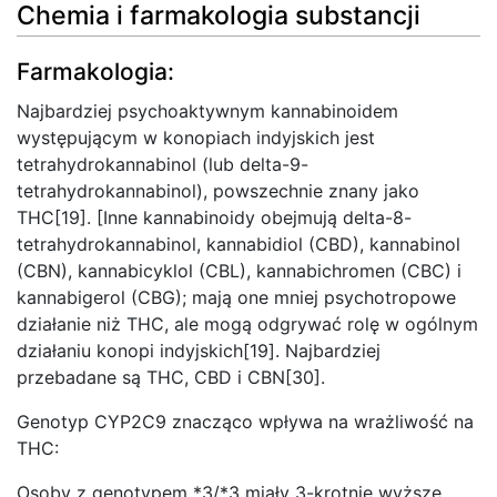
Chemia i farmakologia substancji
Farmakologia:
Najbardziej psychoaktywnym kannabinoidem
występującym w konopiach indyjskich jest
tetrahydrokannabinol (lub delta-9-
tetrahydrokannabinol), powszechnie znany jako
THC[19]. [Inne kannabinoidy obejmują delta-8-
tetrahydrokannabinol, kannabidiol (CBD), kannabinol
(CBN), kannabicyklol (CBL), kannabichromen (CBC) i
kannabigerol (CBG); mają one mniej psychotropowe
działanie niż THC, ale mogą odgrywać rolę w ogólnym
działaniu konopi indyjskich[19]. Najbardziej
przebadane są THC, CBD i CBN[30].
Genotyp CYP2C9 znacząco wpływa na wrażliwość na
THC:
Osoby z genotypem *3/*3 miały 3-krotnie wyższe