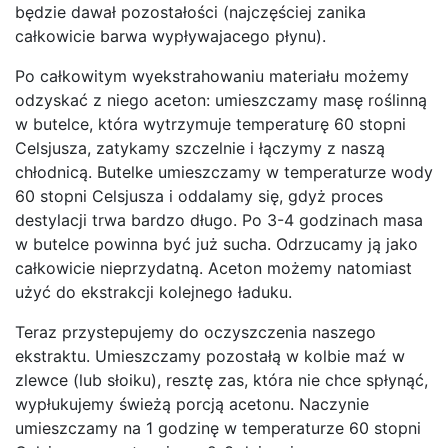
będzie dawał pozostałości (najczęściej zanika
całkowicie barwa wypływajacego płynu).
Po całkowitym wyekstrahowaniu materiału możemy
odzyskać z niego aceton: umieszczamy masę roślinną
w butelce, która wytrzymuje temperaturę 60 stopni
Celsjusza, zatykamy szczelnie i łączymy z naszą
chłodnicą. Butelke umieszczamy w temperaturze wody
60 stopni Celsjusza i oddalamy się, gdyż proces
destylacji trwa bardzo długo. Po 3-4 godzinach masa
w butelce powinna być już sucha. Odrzucamy ją jako
całkowicie nieprzydatną. Aceton możemy natomiast
użyć do ekstrakcji kolejnego ładuku.
Teraz przystepujemy do oczyszczenia naszego
ekstraktu. Umieszczamy pozostałą w kolbie maź w
zlewce (lub słoiku), resztę zas, która nie chce spłynąć,
wypłukujemy świeżą porcją acetonu. Naczynie
umieszczamy na 1 godzinę w temperaturze 60 stopni