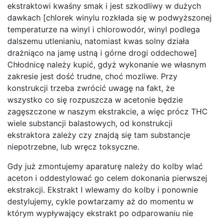
ekstraktowi kwaśny smak i jest szkodliwy w dużych
dawkach [chlorek winylu rozkłada się w podwyższonej
temperaturze na winyl i chlorowodór, winyl podlega
dalszemu utlenianiu, natomiast kwas solny działa
drażniąco na jamę ustną i górne drogi oddechowe]
Chłodnicę należy kupić, gdyż wykonanie we własnym
zakresie jest dość trudne, choć mozliwe. Przy
konstrukcji trzeba zwrócić uwagę na fakt, że
wszystko co się rozpuszcza w acetonie będzie
zagęszczone w naszym ekstrakcie, a więc prócz THC
wiele substancji balastowych, od konstrukcji
ekstraktora zależy czy znajdą się tam substancje
niepotrzebne, lub wręcz toksyczne.
Gdy już zmontujemy aparaturę należy do kolby wlać
aceton i oddestylować go celem dokonania pierwszej
ekstrakcji. Ekstrakt I wlewamy do kolby i ponownie
destylujemy, cykle powtarzamy aż do momentu w
którym wypływający ekstrakt po odparowaniu nie