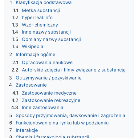
1
Klasyfikacja podstawowa
1.1
Metka substancji
1.2
hyperreal.info
1.3
Wzór chemiczny
1.4
Inne nazwy substancji
1.5
Odmiany nazwy substancji
1.6
Wikipedia
2
Informacje ogólne
2.1
Opracowania naukowe
2.2
Autorskie zdjęcia i filmy związane z substancją
3
Otrzymywanie / pozyskiwanie
4
Zastosowanie
4.1
Zastosowanie medyczne
4.2
Zastosowanie rekreacyjne
4.3
Inne zastosowania
5
Sposoby przyjmowania, dawkowanie i zagrożenia
6
Funkcjonowanie na rynku lub w podziemiu
7
Interakcje
8
Chemia i farmakologia substancji