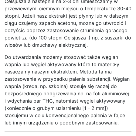
Celsjusza a nastepnie na 2-3 dni umieszczamy w
przewiewnym, ciemnym miejscu o temperaturze 30-40
stopni. Jeżeli nasz ekstrakt jest płynny lub w dalszym
ciągu czujemy zapach acetonu, mozna go utwrdzić i
oczyścić poprzez zastosowanie strumienia goracego
powietrza (do 100 stopni Celsjusza !) np. z suszarki do
włosów lub dmuchawy elektrycznej.
Do utwardzania możemy stosować także węglan
wapnia lub węgiel aktywowany które to materiały
nasaczamy naszym ekstraktem. Metoda ta ma
zastosowanie w przypadku palenia substancji. Węglan
wapnia (kreda, np. szkolna) stosuje się raczej do
bezpośredniego podgrzewania np. na foli aluminiowej
i wdychania par THC, natomiast węgiel aktywowany
(koniecznie o grubym uziarnieniu [1 - 2 mm])
stosujemu w celu konwencjonalnego palenia w fajce
lub innym urządzeniu o podobnym zastosowaniu.