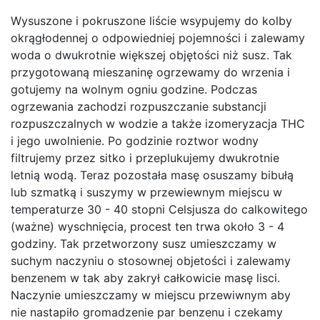
Wysuszone i pokruszone liście wsypujemy do kolby
okrągłodennej o odpowiedniej pojemności i zalewamy
woda o dwukrotnie większej objętości niż susz. Tak
przygotowaną mieszaninę ogrzewamy do wrzenia i
gotujemy na wolnym ogniu godzine. Podczas
ogrzewania zachodzi rozpuszczanie substancji
rozpuszczalnych w wodzie a także izomeryzacja THC
i jego uwolnienie. Po godzinie roztwor wodny
filtrujemy przez sitko i przeplukujemy dwukrotnie
letnią wodą. Teraz pozostała masę osuszamy bibułą
lub szmatką i suszymy w przewiewnym miejscu w
temperaturze 30 - 40 stopni Celsjusza do calkowitego
(ważne) wyschnięcia, procest ten trwa około 3 - 4
godziny. Tak przetworzony susz umieszczamy w
suchym naczyniu o stosownej objetości i zalewamy
benzenem w tak aby zakrył całkowicie masę lisci.
Naczynie umieszczamy w miejscu przewiwnym aby
nie nastapiło gromadzenie par benzenu i czekamy