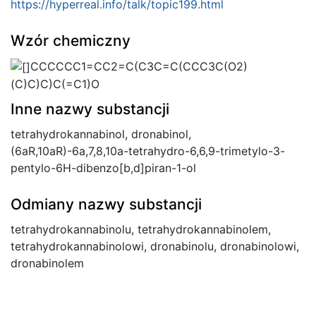
https://hyperreal.info/talk/topic199.html
Wzór chemiczny
CCCCCC1=CC2=C(C3C=C(CCC3C(O2)
(C)C)C)C(=C1)O
Inne nazwy substancji
tetrahydrokannabinol, dronabinol,
(6aR,10aR)-6a,7,8,10a-tetrahydro-6,6,9-trimetylo-3-
pentylo-6H-dibenzo[b,d]piran-1-ol
Odmiany nazwy substancji
tetrahydrokannabinolu, tetrahydrokannabinolem,
tetrahydrokannabinolowi, dronabinolu, dronabinolowi,
dronabinolem