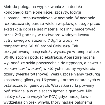
Metoda polega na wypłukiwaniu z materiału
konopnego (zmielone liście, szczyty, łodygi)
substancji rozpuszczalnych w acetonie. W acetonie
rozpuszcza się bardzo wiele związków, dlatego przed
ekstrakcją dobrze jest materiał roślinny macerować
przez 2-3 godziny w roztworze wodnym kwasu
cytrynowego o stężeniu (10g/litr wody) w
temperaturze 60-80 stopni Celsjusza. Tak
przygotowaną masę należy wysuszyć w temperaturze
60-80 stopni i poddać ekstrakcji. Aparaturę można
wykonać ze szkła powszechnie dostępnego, a nawet z
słoików tzw "weków", w których musimy wywiercić
dziury (wiertła tytanowe). Weki uszczelniamy tekturką
zasączoną gliceryną. Używamy korków naturalnych w
ostateczności gumowych. Wszystkie rurki powinny
być szklane, a w miejscach łączenia gumowe. Nie
należy używać wężyków PCV, gdyż początkowo
wydzielają chlorek winylu, który nadaje palonemu