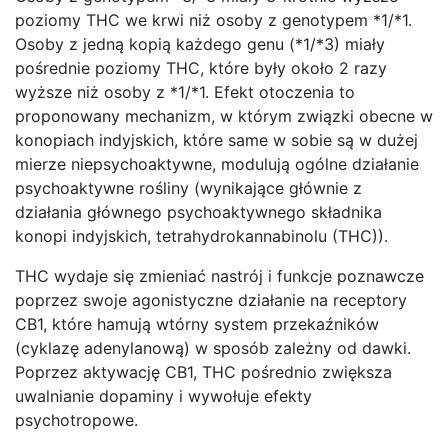
poziomy THC we krwi niż osoby z genotypem *1/*1.
Osoby z jedną kopią każdego genu (*1/*3) miały
pośrednie poziomy THC, które były około 2 razy
wyższe niż osoby z *1/*1. Efekt otoczenia to
proponowany mechanizm, w którym związki obecne w
konopiach indyjskich, które same w sobie są w dużej
mierze niepsychoaktywne, modulują ogólne działanie
psychoaktywne rośliny (wynikające głównie z
działania głównego psychoaktywnego składnika
konopi indyjskich, tetrahydrokannabinolu (THC)).
THC wydaje się zmieniać nastrój i funkcje poznawcze
poprzez swoje agonistyczne działanie na receptory
CB1, które hamują wtórny system przekaźników
(cyklazę adenylanową) w sposób zależny od dawki.
Poprzez aktywację CB1, THC pośrednio zwiększa
uwalnianie dopaminy i wywołuje efekty
psychotropowe.