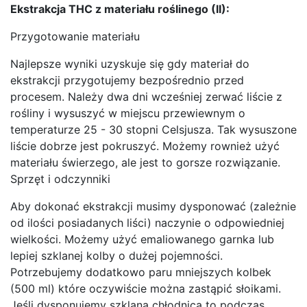
Ekstrakcja THC z materiału roślinego (II):
Przygotowanie materiału
Najlepsze wyniki uzyskuje się gdy materiał do
ekstrakcji przygotujemy bezpośrednio przed
procesem. Należy dwa dni wcześniej zerwać liście z
rośliny i wysuszyć w miejscu przewiewnym o
temperaturze 25 - 30 stopni Celsjusza. Tak wysuszone
liście dobrze jest pokruszyć. Możemy rownież użyć
materiału świerzego, ale jest to gorsze rozwiązanie.
Sprzęt i odczynniki
Aby dokonać ekstrakcji musimy dysponować (zależnie
od ilości posiadanych liści) naczynie o odpowiedniej
wielkości. Możemy użyć emaliowanego garnka lub
lepiej szklanej kolby o dużej pojemności.
Potrzebujemy dodatkowo paru mniejszych kolbek
(500 ml) które oczywiście można zastąpić słoikami.
Jeśli dysponujemy szklaną chłodnicą to podczas