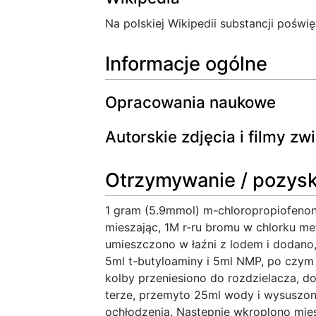
Na polskiej Wikipedii substancji poświę
Informacje ogólne
Opracowania naukowe
Autorskie zdjęcia i filmy z
Otrzymywanie / pozys
1 gram (5.9mmol) m-chloropropiofenon
mieszając, 1M r-ru bromu w chlorku me
umieszczono w łaźni z lodem i dodano
5ml t-butyloaminy i 5ml NMP, po czym
kolby przeniesiono do rozdzielacza, d
terze, przemyto 25ml wody i wysuszo
ochłodzenia. Następnie wkroplono mies