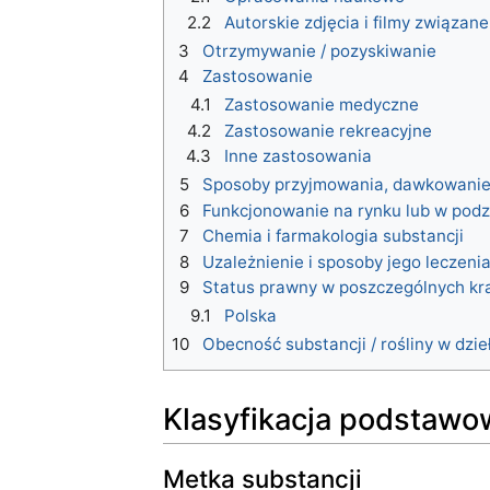
2.2
Autorskie zdjęcia i filmy związan
3
Otrzymywanie / pozyskiwanie
4
Zastosowanie
4.1
Zastosowanie medyczne
4.2
Zastosowanie rekreacyjne
4.3
Inne zastosowania
5
Sposoby przyjmowania, dawkowanie 
6
Funkcjonowanie na rynku lub w pod
7
Chemia i farmakologia substancji
8
Uzależnienie i sposoby jego leczeni
9
Status prawny w poszczególnych kr
9.1
Polska
10
Obecność substancji / rośliny w dzie
Klasyfikacja podstawo
Metka substancji