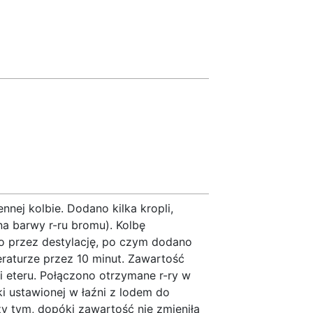
ej kolbie. Dodano kilka kropli,
na barwy r-ru bromu). Kolbę
o przez destylację, po czym dodano
raturze przez 10 minut. Zawartość
 eteru. Połączono otrzymane r-ry w
 ustawionej w łaźni z lodem do
y tym, dopóki zawartość nie zmieniła