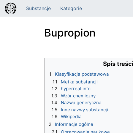
Substancje
Kategorie
Bupropion
Skocz do:
nawigacja
,
szukaj
Spis treśc
1
Klasyfikacja podstawowa
1.1
Metka substancji
1.2
hyperreal.info
1.3
Wzór chemiczny
1.4
Nazwa generyczna
1.5
Inne nazwy substancji
1.6
Wikipedia
2
Informacje ogólne
2.1
Opracowania naukowe