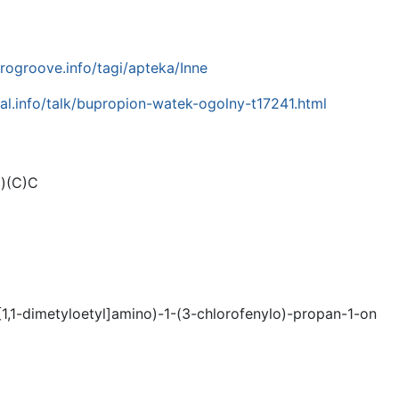
urogroove.info/tagi/apteka/Inne
eal.info/talk/bupropion-watek-ogolny-t17241.html
)(C)C
1,1-dimetyloetyl]amino)-1-(3-chlorofenylo)-propan-1-on