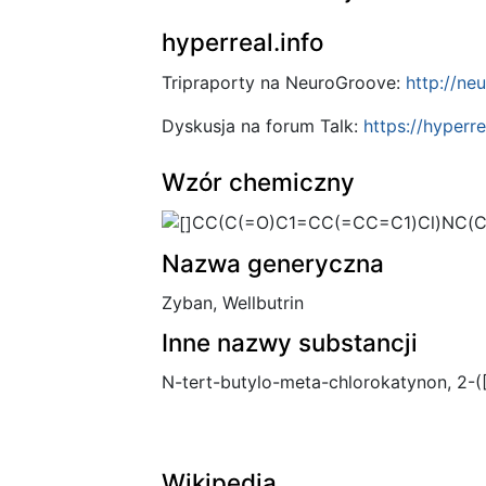
hyperreal.info
Tripraporty na NeuroGroove:
http://ne
Dyskusja na forum Talk:
https://hyperr
Wzór chemiczny
CC(C(=O)C1=CC(=CC=C1)Cl)NC(C
Nazwa generyczna
Zyban, Wellbutrin
Inne nazwy substancji
N-tert-butylo-meta-chlorokatynon, 2-([
Wikipedia