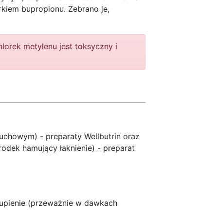
kiem bupropionu. Zebrano je,
orek metylenu jest toksyczny i
chowym) - preparaty Wellbutrin oraz
rodek hamujący łaknienie) - preparat
kupienie (przeważnie w dawkach