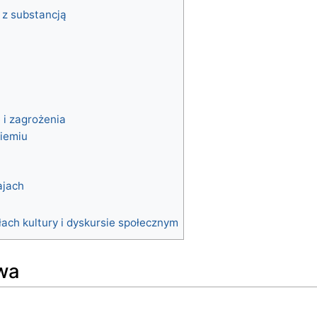
e z substancją
i zagrożenia
ziemiu
a
ajach
łach kultury i dyskursie społecznym
wa