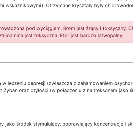
i wskaźnikowymi). Otrzymane kryształy były chlorowodor
wadzona pod wyciągiem. Brom jest żrący i toksyczny. Chl
uloamina jest toksyczna. Eter jest bardzo łatwopalny.
 w leczeniu depresji (zwłaszcza z zahamowaniem psychoru
t Zyban oraz otyłości (w połączeniu z naltreksonem jako ś
y jako środek stymulujący, poprawiający koncentrację i s