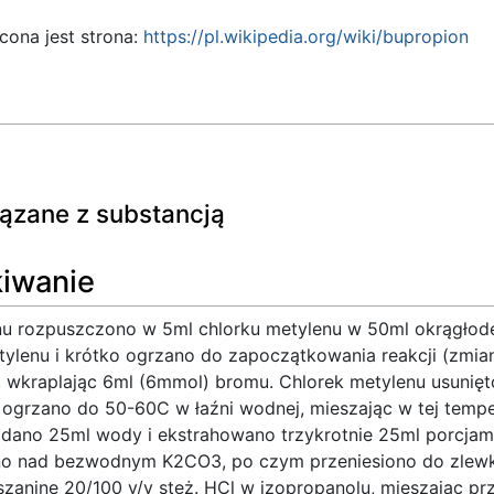
cona jest strona:
https://pl.wikipedia.org/wiki/bupropion
wiązane z substancją
kiwanie
u rozpuszczono w 5ml chlorku metylenu w 50ml okrągłodenn
tylenu i krótko ogrzano do zapoczątkowania reakcji (zmia
, wkraplając 6ml (6mmol) bromu. Chlorek metylenu usunięt
 ogrzano do 50-60C w łaźni wodnej, mieszając w tej tempe
odano 25ml wody i ekstrahowano trzykrotnie 25ml porcjami
no nad bezwodnym K2CO3, po czym przeniesiono do zlewki
zaninę 20/100 v/v stęż. HCl w izopropanolu, mieszając prz