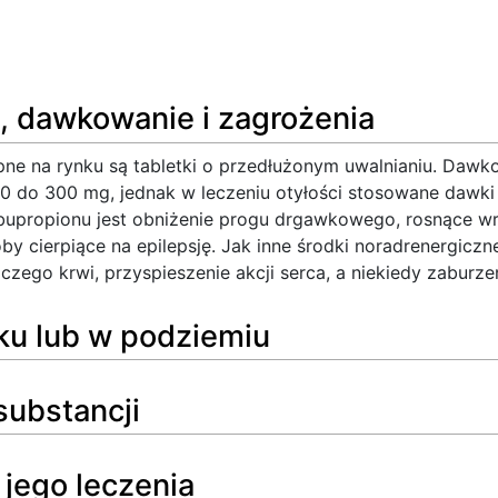
 dawkowanie i zagrożenia
ne na rynku są tabletki o przedłużonym uwalnianiu. Dawk
150 do 300 mg, jednak w leczeniu otyłości stosowane dawk
upropionu jest obniżenie progu drgawkowego, rosnące wr
by cierpiące na epilepsję. Jak inne środki noradrenergicz
zego krwi, przyspieszenie akcji serca, a niekiedy zaburze
ku lub w podziemiu
substancji
 jego leczenia