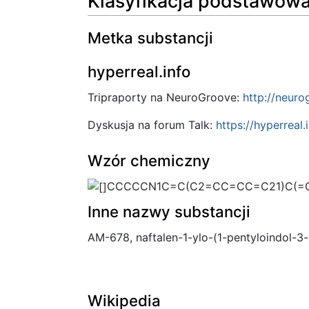
Klasyfikacja podstawow
Metka substancji
hyperreal.info
Tripraporty na NeuroGroove:
http://neuro
Dyskusja na forum Talk:
https://hyperreal.
Wzór chemiczny
CCCCCN1C=C(C2=CC=CC=C21)C(=
Inne nazwy substancji
AM-678, naftalen-1-ylo-(1-pentyloindol-3
Wikipedia