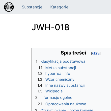
Substancje
Kategorie
JWH-018
Skocz do:
nawigacja
,
szukaj
Spis treści
1
Klasyfikacja podstawowa
1.1
Metka substancji
1.2
hyperreal.info
1.3
Wzór chemiczny
1.4
Inne nazwy substancji
1.5
Wikipedia
2
Informacje ogólne
2.1
Opracowania naukowe
3
Otrzymywanie / pozyskiwanie