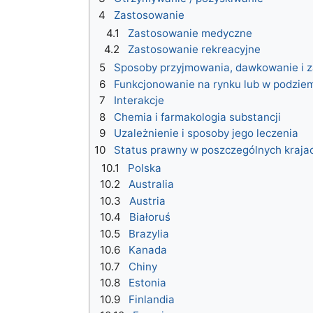
4
Zastosowanie
4.1
Zastosowanie medyczne
4.2
Zastosowanie rekreacyjne
5
Sposoby przyjmowania, dawkowanie i z
6
Funkcjonowanie na rynku lub w podzie
7
Interakcje
8
Chemia i farmakologia substancji
9
Uzależnienie i sposoby jego leczenia
10
Status prawny w poszczególnych kraja
10.1
Polska
10.2
Australia
10.3
Austria
10.4
Białoruś
10.5
Brazylia
10.6
Kanada
10.7
Chiny
10.8
Estonia
10.9
Finlandia