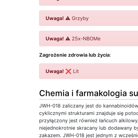
Uwaga!
⚠️ Grzyby
Uwaga!
⚠️ 25x-NBOMe
Zagrożenie zdrowia lub życia
:
Uwaga!
❌ Lit
Chemia i farmakologia su
JWH-018 zaliczany jest do kannabinoidó
cyklicznymi strukturami znajduje się po
przyłączony jest również łańcuch alkilow
niejednokrotnie skracany lub dodawany by
zakazem. JWH-018 jest jednym z wcześni