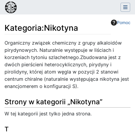
Pomoc
Kategoria
:
Nikotyna
Skocz do:
nawigacja
,
szukaj
Organiczny związek chemiczny z grupy alkaloidów
pirydynowych. Naturalnie występuje w liściach i
korzeniach tytoniu szlachetnego.Zbudowana jest z
dwóch pierścieni heterocyklicznych, pirydyny i
pirolidyny, której atom węgla w pozycji 2 stanowi
centrum chiralne (naturalnie występująca nikotyna jest
enancjomerem o konfiguracji S).
Strony w kategorii „Nikotyna”
W tej kategorii jest tylko jedna strona.
T