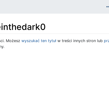
einthedark0
ści. Możesz
wyszukać ten tytuł
w treści innych stron lub
pr
ny.