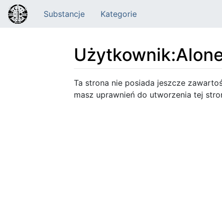
Substancje
Kategorie
Użytkownik
:
Alon
Skocz do:
nawigacja
,
szukaj
Ta strona nie posiada jeszcze zawarto
masz uprawnień do utworzenia tej stro