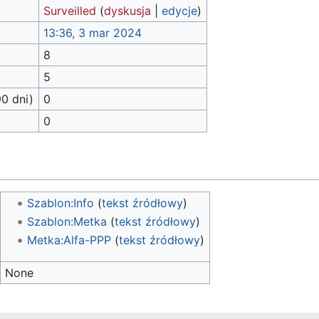
Surveilled
(
dyskusja
|
edycje
)
13:36, 3 mar 2024
8
5
90 dni)
0
0
Szablon:Info
(
tekst źródłowy
)
Szablon:Metka
(
tekst źródłowy
)
Metka:Alfa-PPP
(
tekst źródłowy
)
None