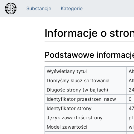
Substancje
Kategorie
Informacje o stro
Skocz do:
nawigacja
,
szukaj
Podstawowe informacj
Wyświetlany tytuł
Al
Domyślny klucz sortowania
Al
Długość strony (w bajtach)
2
Identyfikator przestrzeni nazw
0
Identyfikator strony
4
Język zawartości strony
pl
Model zawartości
wi