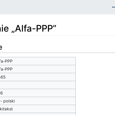
nie „Alfa-PPP”
e
fa-PPP
fa-PPP
465
76
 - polski
kitekst