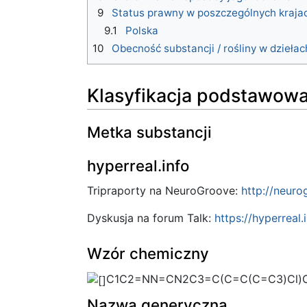
9
Status prawny w poszczególnych kraja
9.1
Polska
10
Obecność substancji / rośliny w dziełac
Klasyfikacja podstawow
Metka substancji
hyperreal.info
Tripraporty na NeuroGroove:
http://neuro
Dyskusja na forum Talk:
https://hyperreal
Wzór chemiczny
C1C2=NN=CN2C3=C(C=C(C=C3)Cl)
Nazwa generyczna