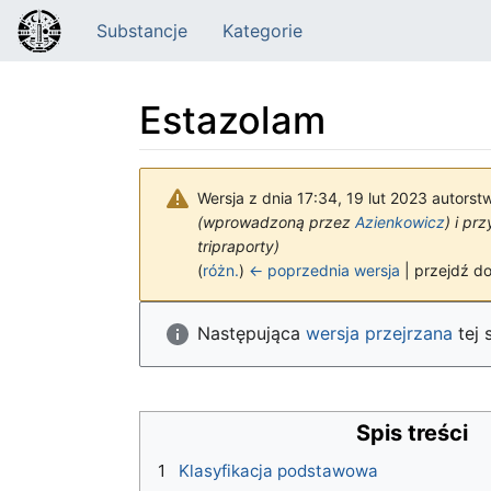
Substancje
Kategorie
Estazolam
Wersja z dnia 17:34, 19 lut 2023 autors
(wprowadzoną przez
Azienkowicz
) i pr
tripraporty)
(
różn.
)
← poprzednia wersja
| przejdź do
Skocz do:
nawigacja
,
szukaj
Następująca
wersja przejrzana
tej 
Spis treści
1
Klasyfikacja podstawowa