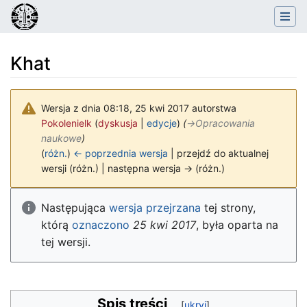
Khat
Wersja z dnia 08:18, 25 kwi 2017 autorstwa
Pokolenielk
(
dyskusja
|
edycje
)
(
→
Opracowania
naukowe
)
(
różn.
)
← poprzednia wersja
| przejdź do aktualnej
wersji (różn.) | następna wersja → (różn.)
Skocz do:
nawigacja
,
szukaj
Następująca
wersja przejrzana
tej strony,
którą
oznaczono
25 kwi 2017
, była oparta na
tej wersji.
Spis treści