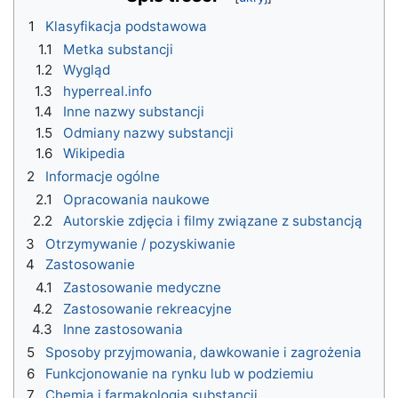
1
Klasyfikacja podstawowa
1.1
Metka substancji
1.2
Wygląd
1.3
hyperreal.info
1.4
Inne nazwy substancji
1.5
Odmiany nazwy substancji
1.6
Wikipedia
2
Informacje ogólne
2.1
Opracowania naukowe
2.2
Autorskie zdjęcia i filmy związane z substancją
3
Otrzymywanie / pozyskiwanie
4
Zastosowanie
4.1
Zastosowanie medyczne
4.2
Zastosowanie rekreacyjne
4.3
Inne zastosowania
5
Sposoby przyjmowania, dawkowanie i zagrożenia
6
Funkcjonowanie na rynku lub w podziemiu
7
Chemia i farmakologia substancji