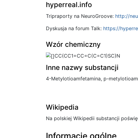
hyperreal.info
Tripraporty na NeuroGroove:
http://ne
Dyskusja na forum Talk:
https://hyperr
Wzór chemiczny
CC(CC1=CC=C(C=C1)SC)N
Inne nazwy substancji
4-Metylotioamfetamina, p-metylotioam
Wikipedia
Na polskiej Wikipedii substancji poświę
Informacje ogólne