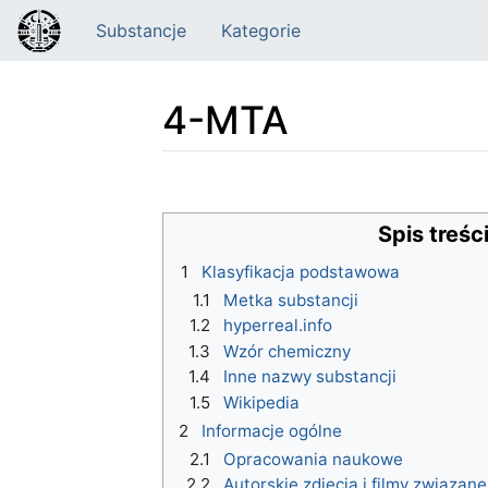
Substancje
Kategorie
4-MTA
Skocz do:
nawigacja
,
szukaj
Spis treśc
1
Klasyfikacja podstawowa
1.1
Metka substancji
1.2
hyperreal.info
1.3
Wzór chemiczny
1.4
Inne nazwy substancji
1.5
Wikipedia
2
Informacje ogólne
2.1
Opracowania naukowe
2.2
Autorskie zdjęcia i filmy związan