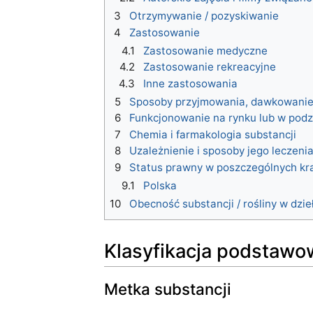
3
Otrzymywanie / pozyskiwanie
4
Zastosowanie
4.1
Zastosowanie medyczne
4.2
Zastosowanie rekreacyjne
4.3
Inne zastosowania
5
Sposoby przyjmowania, dawkowanie 
6
Funkcjonowanie na rynku lub w pod
7
Chemia i farmakologia substancji
8
Uzależnienie i sposoby jego leczeni
9
Status prawny w poszczególnych kr
9.1
Polska
10
Obecność substancji / rośliny w dzie
Klasyfikacja podstawo
Metka substancji