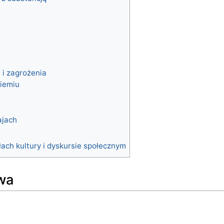
i zagrożenia
ziemiu
a
ajach
łach kultury i dyskursie społecznym
wa